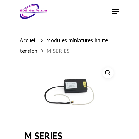
Skip
Menu
to
main
content
Accueil
Modules miniatures haute
tension
M SERIES
M SERIES