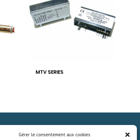
MTV SERIES
Gérer le consentement aux cookies
GEZ LE MINI-CATALOGUE DE NOS PRODUITS STANDARDS.