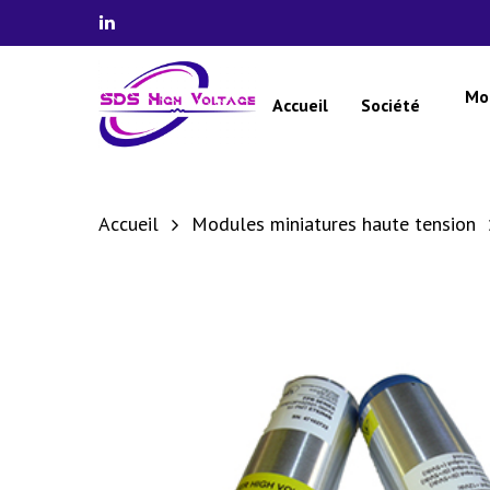
Skip
linkedin
to
main
Mo
Accueil
Société
content
Accueil
Modules miniatures haute tension