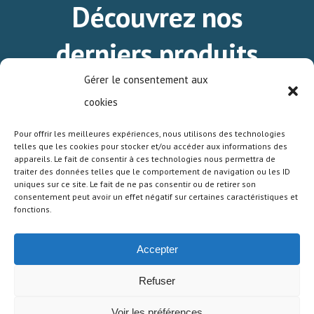
Découvrez nos
derniers produits
standards.
Gérer le consentement aux
cookies
Pour offrir les meilleures expériences, nous utilisons des technologies
TÉLÉCHARGEZ LE MINI-CATALOGUE DE
telles que les cookies pour stocker et/ou accéder aux informations des
NOS PRODUITS STANDARDS.
appareils. Le fait de consentir à ces technologies nous permettra de
traiter des données telles que le comportement de navigation ou les ID
uniques sur ce site. Le fait de ne pas consentir ou de retirer son
consentement peut avoir un effet négatif sur certaines caractéristiques et
fonctions.
© 2026 SDS HIGH VOLTAGE. |
Conditions générales
Accepter
de vente
|
Conditions d’utilisation du site
|
Politique
de confidentialité
| Développé par :
Création de site
Refuser
web Paris
Voir les préférences