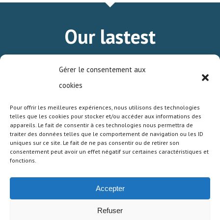
Our lastest
standard products
Gérer le consentement aux
at a glance.
cookies
Pour offrir les meilleures expériences, nous utilisons des technologies
telles que les cookies pour stocker et/ou accéder aux informations des
DOWNLOAD OUR STANDARD PRODUCTS
appareils. Le fait de consentir à ces technologies nous permettra de
SHORT-FORM CATALOG.
traiter des données telles que le comportement de navigation ou les ID
uniques sur ce site. Le fait de ne pas consentir ou de retirer son
consentement peut avoir un effet négatif sur certaines caractéristiques et
fonctions.
Accepter
© 2026 SDS HIGH VOLTAGE. |
Terms of Sales
|
Terms of use of the site
|
Privacy Policy
| Développé
Refuser
par :
Création de site web Paris