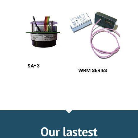
SA-3
WRM SERIES
Our lastest