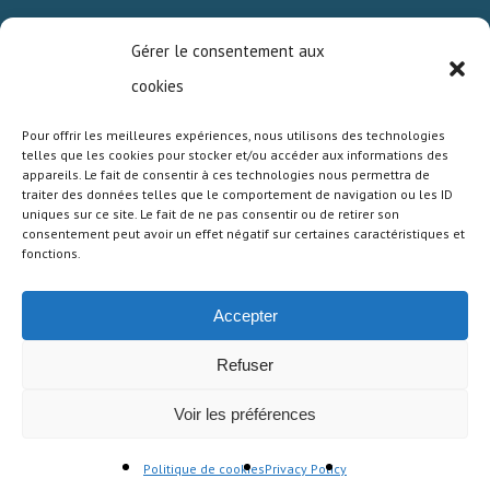
standard products
Gérer le consentement aux
at a glance.
cookies
Pour offrir les meilleures expériences, nous utilisons des technologies
telles que les cookies pour stocker et/ou accéder aux informations des
DOWNLOAD OUR STANDARD PRODUCTS
appareils. Le fait de consentir à ces technologies nous permettra de
SHORT-FORM CATALOG.
traiter des données telles que le comportement de navigation ou les ID
uniques sur ce site. Le fait de ne pas consentir ou de retirer son
consentement peut avoir un effet négatif sur certaines caractéristiques et
fonctions.
Accepter
© 2026 SDS HIGH VOLTAGE. |
Terms of Sales
|
Terms of use of the site
|
Privacy Policy
| Développé
Refuser
par :
Création de site web Paris
Voir les préférences
linkedin
Politique de cookies
Privacy Policy